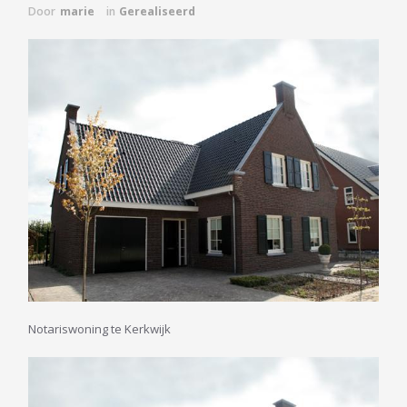
Door
marie
in
Gerealiseerd
Notariswoning te Kerkwijk