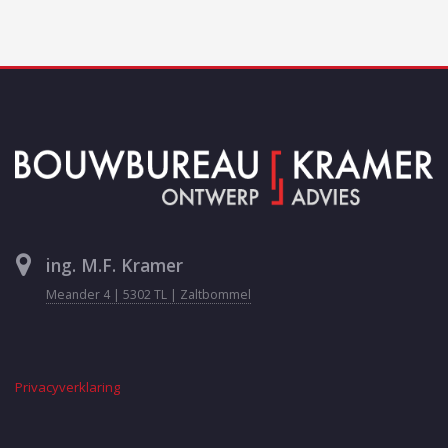
ing. M.F. Kramer
Meander 4 | 5302 TL | Zaltbommel
Privacyverklaring