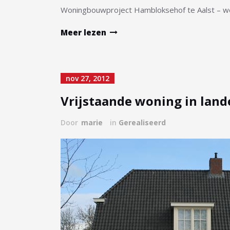
Woningbouwproject Hambloksehof te Aalst – won
Meer lezen
nov 27, 2012
Vrijstaande woning in landel
Door
marie
in
Gerealiseerd