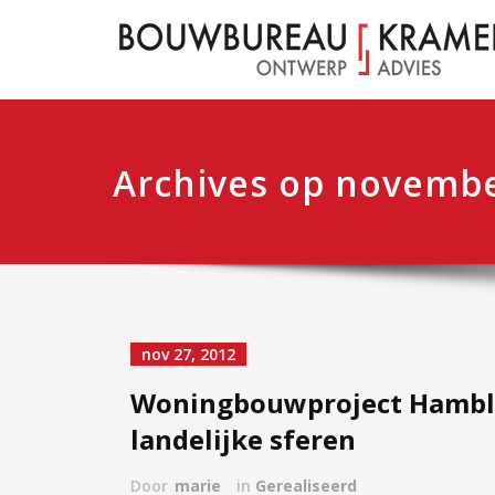
Archives op novembe
nov 27, 2012
Woningbouwproject Hamblo
landelijke sferen
Door
marie
in
Gerealiseerd