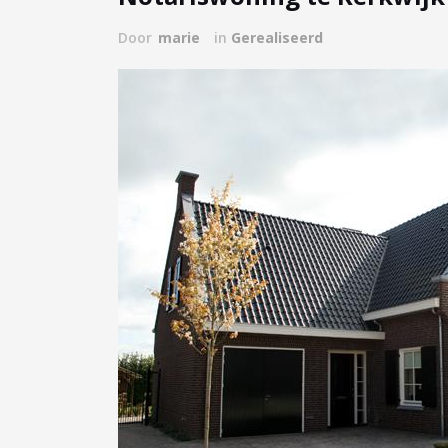
Door
marie
in
Gerealiseerd