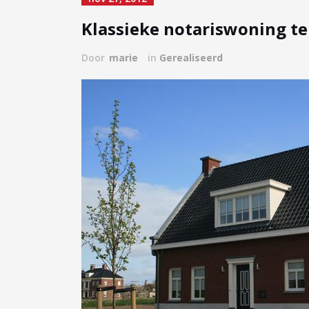
Klassieke notariswoning te
Door
marie
in
Gerealiseerd